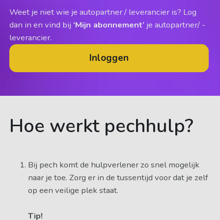
Weet je niet wie je autopartner / leverancier is? Log
dan in en vind bij
‘Mijn abonnement’
je autopartner/ -
leverancier.
Inloggen
Hoe werkt pechhulp?
Bij pech komt de hulpverlener zo snel mogelijk
naar je toe. Zorg er in de tussentijd voor dat je zelf
op een veilige plek staat.
Tip!