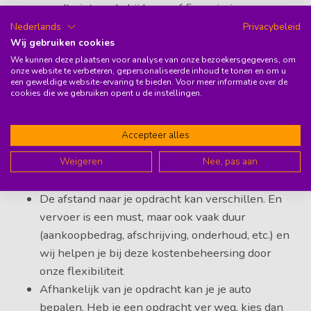
wordt niet, zoals bij lease of financiering,
geregistreerd als lening. Handig als je
Nederlands
Privacybeleid
bijvoorbeeld een huis wilt kopen!
Wij gebruiken cookies
We kunnen deze plaatsen voor analyse van onze bezoekersgegevens, om
onze website te verbeteren, gepersonaliseerde inhoud te tonen en om u
een geweldige website-ervaring te bieden. Voor meer informatie over de
En voor ZZP’ers en freelancers
cookies die we gebruiken opent u de instellingen.
is een auto abonnement meer
Accepteer alles
dan interessant, want…
Weigeren
Nee, pas aan
De afstand naar je opdracht kan verschillen. En
vervoer is een must, maar ook vaak duur
(aankoopbedrag, afschrijving, onderhoud, etc.) en
wij helpen je bij deze kostenbeheersing door
onze flexibiliteit
Afhankelijk van je opdracht kan je je auto
bepalen. Heb je een opdracht ver weg, kies dan