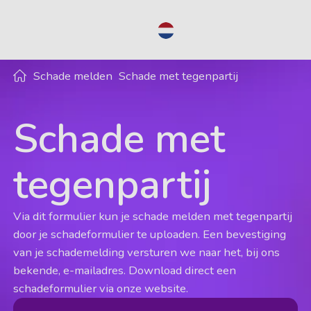
NL
Schade melden
Schade met tegenpartij
Schade met
tegenpartij
Via dit formulier kun je schade melden met tegenpartij
door je schadeformulier te uploaden. Een bevestiging
van je schademelding versturen we naar het, bij ons
bekende, e-mailadres. Download direct een
schadeformulier via onze website.