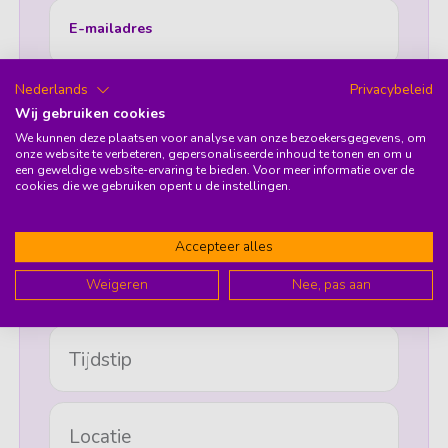
E-mailadres
Nederlands
Privacybeleid
Telefoonnummer
Wij gebruiken cookies
We kunnen deze plaatsen voor analyse van onze bezoekersgegevens, om
onze website te verbeteren, gepersonaliseerde inhoud te tonen en om u
een geweldige website-ervaring te bieden. Voor meer informatie over de
cookies die we gebruiken opent u de instellingen.
Schade gegevens
Accepteer alles
Schadedatum
Weigeren
Nee, pas aan
Tijdstip
Locatie