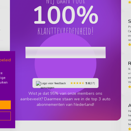
100
%
klanttevredenheid!
Pr
.
Ca
ov
re
beleid
j
Ik
ze
vr
n
dige
en
uiken
Wo
9.6
(37)
Wist je dat 95% van onze members ons
aanbeveelt? Daarmee staan we in de top 3 auto
abonnementen van Nederland!
A
ng
He
he
va
te