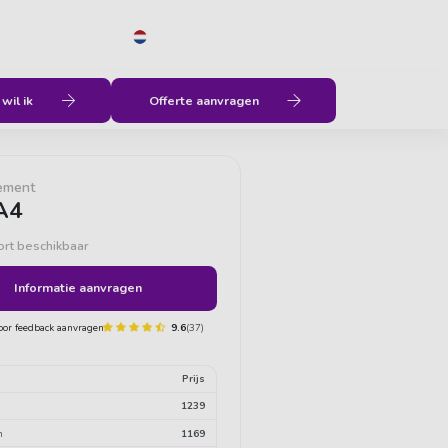
NL
Menu
Geen verborgen kosten
Vrijheid
wil ik
Offerte aanvragen
ement
A4
ort beschikbaar
Informatie aanvragen
9.6
(37)
t
Prijs
1239
n
1169