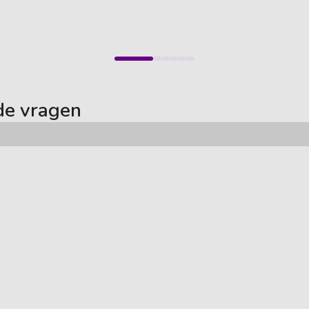
de vragen
Auto abonnement
Populaire merken
Onze auto's
Nissan
Schade melden
Hyundai
Tesla