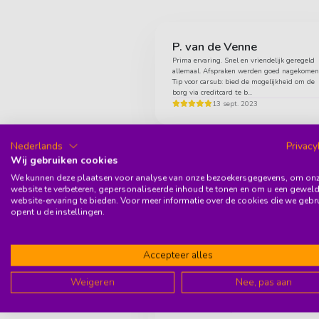
P. van de Venne
Prima ervaring. Snel en vriendelijk geregeld
allemaal. Afspraken werden goed nagekomen
Tip voor carsub: bied de mogelijkheid om de
borg via creditcard te b...
13 sept. 2023
Nederlands
Privacy
Roxanne
Wij gebruiken cookies
Van aanvraag tot aflevering krijgen ze van mi
een dikke 10! Eerst via hun site gemakkelijk
We kunnen deze plaatsen voor analyse van onze bezoekersgegevens, om on
contact genomen via WhatsApp om te vrage
website te verbeteren, gepersonaliseerde inhoud te tonen en om u een gewel
als de auto en de kleu...
website-ervaring te bieden. Voor meer informatie over de cookies die we gebr
13 sept. 2023
opent u de instellingen.
Erasmus Holm
Accepteer alles
It has been a really positive experience renti
a car so far from carsub as an Expat. Easy
Weigeren
Nee, pas aan
communication and great service. The car is
amazing and new. I h...
13 sept. 2023