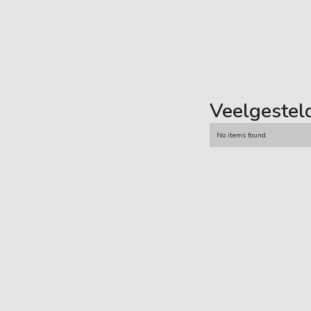
Veelgestel
No items found.
Carsub B.V.
Demmersweg 21
7556 BN Hengelo