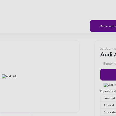
geven ons een 9,6
Flexibel & all-inclusive autorijden
Deze auto 
Je abonn
Audi 
Binnenk
Prijsoverzich
Looptijd
1 maand
6 maande