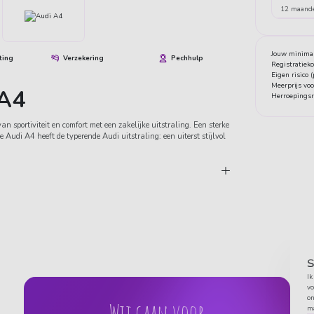
12 maand
Jouw minimal
ting
Verzekering
Pechhulp
Registratiek
Eigen risico 
Meerprijs vo
 A4
Herroepingsr
n sportiviteit en comfort met een zakelijke uitstraling. Een sterke
e Audi A4 heeft de typerende Audi uitstraling: een uiterst stijlvol
S
Ik
vo
on
Wij gaan voor
ma