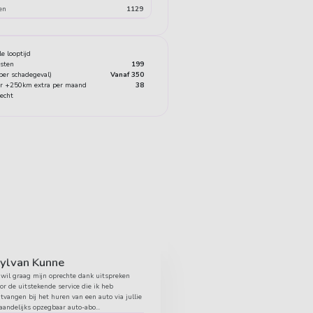
en
1129
e looptijd
osten
199
(per schadegeval)
Vanaf 350
or +250km extra per maand
38
echt
ylvan Kunne
 wil graag mijn oprechte dank uitspreken
or de uitstekende service die ik heb
tvangen bij het huren van een auto via jullie
andelijks opzegbaar auto-abo...