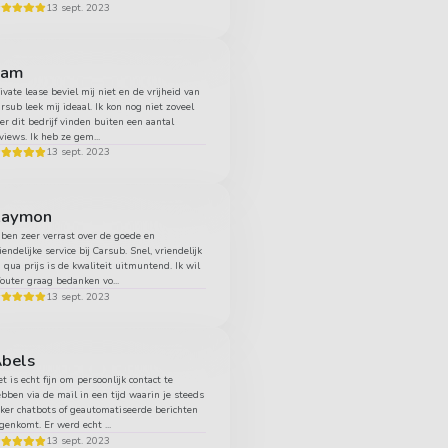
13 sept. 2023
Sam
ivate lease beviel mij niet en de vrijheid van
rsub leek mij ideaal. Ik kon nog niet zoveel
er dit bedrijf vinden buiten een aantal
views. Ik heb ze gem...
13 sept. 2023
Raymon
 ben zeer verrast over de goede en
iendelijke service bij Carsub. Snel, vriendelijk
 qua prijs is de kwaliteit uitmuntend. Ik wil
uter graag bedanken vo...
13 sept. 2023
bels
t is echt fijn om persoonlijk contact te
bben via de mail in een tijd waarin je steeds
ker chatbots of geautomatiseerde berichten
genkomt. Er werd echt ...
13 sept. 2023