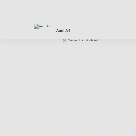
Direct uit voorraad leverbaar
Klanten 
Audi A4
Ons aanbod
Audi A4