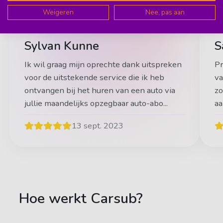
Nederland!
Weigeren
Nee, pas aan
Sylvan Kunne
S
Ik wil graag mijn oprechte dank uitspreken
Pr
voor de uitstekende service die ik heb
va
ontvangen bij het huren van een auto via
zo
jullie maandelijks opzegbaar auto-abo...
aa
13 sept. 2023
Hoe werkt Carsub?