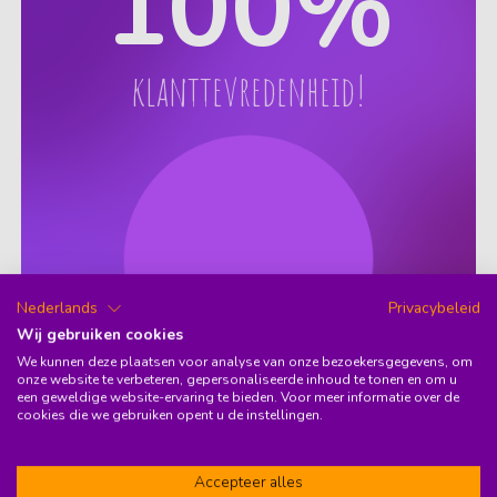
100
%
klanttevredenheid!
Nederlands
Privacybeleid
Wij gebruiken cookies
9.6
(37)
We kunnen deze plaatsen voor analyse van onze bezoekersgegevens, om
onze website te verbeteren, gepersonaliseerde inhoud te tonen en om u
een geweldige website-ervaring te bieden. Voor meer informatie over de
Wist je dat 95% van onze members
cookies die we gebruiken opent u de instellingen.
ons aanbeveelt? Daarmee staan we in
de top 3 auto abonnementen van
Accepteer alles