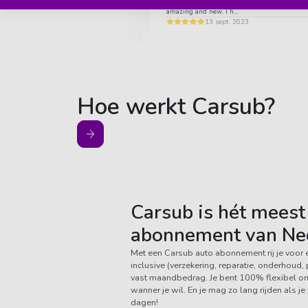
communication and great service. The car is
amazing and new. I h...
13 sept. 2023
Hoe werkt Carsub?
Carsub is hét meest 
abonnement van Ne
Met een Carsub auto abonnement rij je voor 
inclusive (verzekering, reparatie, onderhoud
vast maandbedrag. Je bent 100% flexibel om 
wanner je wil. En je mag zo lang rijden als j
dagen!