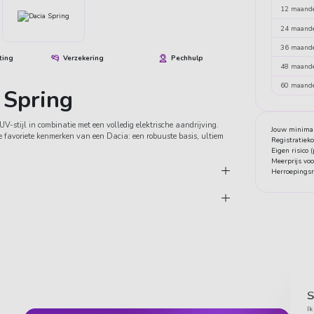
12 maand
24 maand
36 maand
ting
Verzekering
Pechhulp
48 maand
60 maand
 Spring
UV-stijl in combinatie met een volledig elektrische aandrijving.
Jouw minimal
 favoriete kenmerken van een Dacia: een robuuste basis, ultiem
Registratiek
Eigen risico 
Meerprijs vo
Herroepingsr
S
Ik