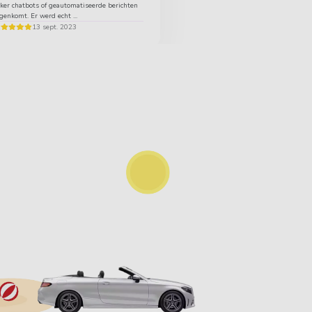
ker chatbots of geautomatiseerde berichten
genkomt. Er werd echt ...
13 sept. 2023
Ee
ma
Met o
hebt.
leven
auto 
ons f