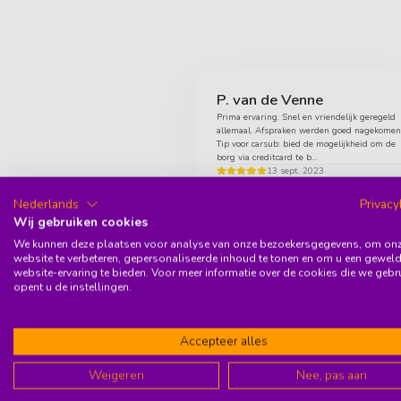
P. van de Venne
Prima ervaring. Snel en vriendelijk geregeld
allemaal. Afspraken werden goed nagekomen
Tip voor carsub: bied de mogelijkheid om de
borg via creditcard te b...
13 sept. 2023
Nederlands
Privacy
Wij gebruiken cookies
Roxanne
We kunnen deze plaatsen voor analyse van onze bezoekersgegevens, om on
Van aanvraag tot aflevering krijgen ze van mi
website te verbeteren, gepersonaliseerde inhoud te tonen en om u een gewel
een dikke 10! Eerst via hun site gemakkelijk
website-ervaring te bieden. Voor meer informatie over de cookies die we gebr
contact genomen via WhatsApp om te vrage
opent u de instellingen.
als de auto en de kleu...
13 sept. 2023
Accepteer alles
Erasmus Holm
Weigeren
Nee, pas aan
It has been a really positive experience renti
a car so far from carsub as an Expat. Easy