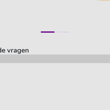
de vragen
Auto abonnement
Populaire merken
Onze auto's
Nissan