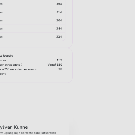
en
464
en
414
en
364
en
344
en
324
e looptijd
osten
199
(per schadegeval)
Vanaf 350
or +250km extra per maand
38
echt
ylvan Kunne
 wil graag mijn oprechte dank uitspreken