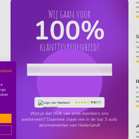
vo
on
Wij gaan voor
ma
100
%
klanttevredenheid!
Pr
.
Ca
ov
re
beleid
ze
j
Ik
dige
vr
uiken
n
en
Wo
9.6
(37)
Wist je dat 95% van onze members ons
aanbeveelt? Daarmee staan we in de top 3 auto
abonnementen van Nederland!
A
ng
He
he