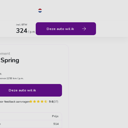
NL
Menu
incl. BTW
Geen verborgen kosten
Vrijheid
324
Deze auto wil ik
/ p.m.
ement
 Spring
m.
den en 1250 km / p.m.
Deze auto wil ik
9.6
(37)
t
Prijs
n
514