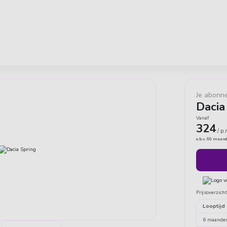
geven ons een 9,6
Flexibel & all-inclusive autorijden
Je abonn
Dacia
Vanaf
324
/ p.
o.b.v. 60 maan
Prijsoverzich
Looptijd
6 maande