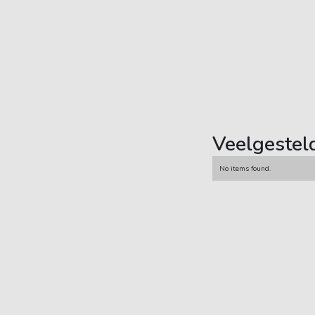
Veelgestel
No items found.
Carsub B.V.