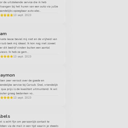
or de uitstekende service die ik heb
tvangen bij het huren van een auto via jullie
andelijks opzegbaar auto-abo...
13 sept. 2023
Sam
ivate lease beviel mij niet en de vrijheid van
rsub leek mij ideaal. Ik kon nog niet zoveel
er dit bedrijf vinden buiten een aantal
views. Ik heb ze gem...
13 sept. 2023
Raymon
 ben zeer verrast over de goede en
iendelijke service bij Carsub. Snel, vriendelijk
 qua prijs is de kwaliteit uitmuntend. Ik wil
uter graag bedanken vo...
13 sept. 2023
bels
t is echt fijn om persoonlijk contact te
bben via de mail in een tijd waarin je steeds