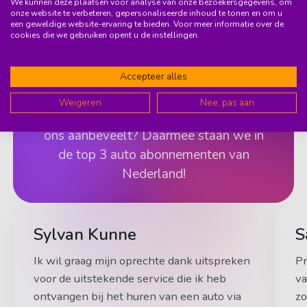
We kunnen deze plaatsen voor analyse van onze bezoekersgegevens, om
onze website te verbeteren, gepersonaliseerde inhoud te tonen en om u
een geweldige website-ervaring te bieden. Voor meer informatie over de
cookies die we gebruiken opent u de instellingen.
Accepteer alles
9.6
(37)
Weigeren
Nee, pas aan
Wist je dat 95% van onze members
ons aanbeveelt? Daarmee staan we in
de top 3 auto abonnementen van
Nederland!
Sylvan Kunne
S
Ik wil graag mijn oprechte dank uitspreken
Pr
voor de uitstekende service die ik heb
va
ontvangen bij het huren van een auto via
zo