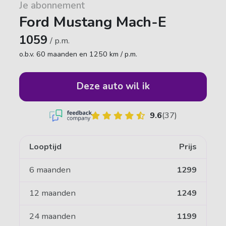
Je abonnement
Ford Mustang Mach-E
1059
/ p.m.
o.b.v. 60 maanden en 1250 km / p.m.
Deze auto wil ik
9.6
(37)
Looptijd
Prijs
6 maanden
1299
12 maanden
1249
24 maanden
1199