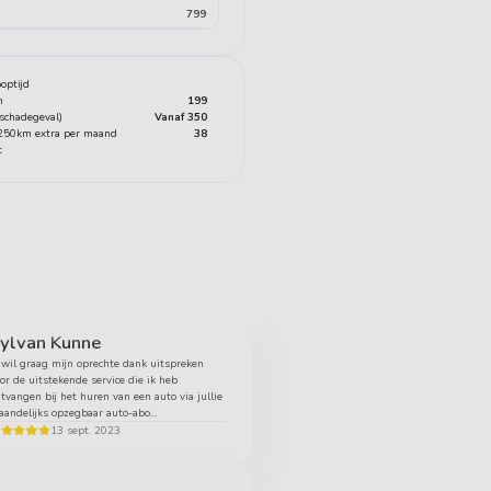
799
optijd
n
199
 schadegeval)
Vanaf 350
+250km extra per maand
38
t
ylvan Kunne
 wil graag mijn oprechte dank uitspreken
or de uitstekende service die ik heb
tvangen bij het huren van een auto via jullie
andelijks opzegbaar auto-abo...
13 sept. 2023