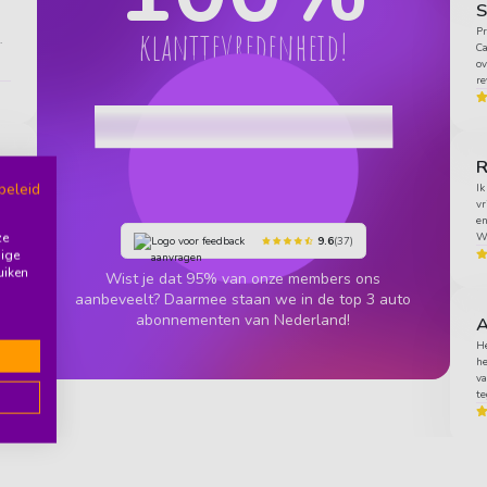
klanttevredenheid!
Pr
.
Ca
ov
re
j
beleid
Ik
vr
n
en
ze
Wo
9.6
(37)
dige
uiken
Wist je dat 95% van onze members ons
aanbeveelt? Daarmee staan we in de top 3 auto
abonnementen van Nederland!
A
ng
He
he
va
te