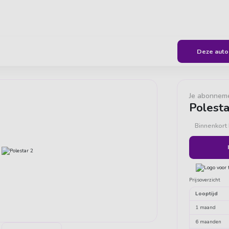
geven ons een 9,6
Flexibel & all-inclusive autorijden
Deze auto 
Je abonnem
Polesta
Binnenkort
Prijsoverzicht
Looptijd
1 maand
6 maanden