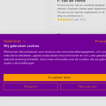
P. van de Venne
Prima ervaring. Snel en vriendelijk geregeld
allemaal. Afspraken werden goed nagekomen
Tip voor carsub: bied de mogelijkheid om de
borg via creditcard te b...
13 sept. 2023
Roxanne
Van aanvraag tot aflevering krijgen ze van mi
Nederlands
Privacy
een dikke 10! Eerst via hun site gemakkelijk
Wij gebruiken cookies
contact genomen via WhatsApp om te vrage
als de auto en de kleu...
We kunnen deze plaatsen voor analyse van onze bezoekersgegevens, om on
13 sept. 2023
website te verbeteren, gepersonaliseerde inhoud te tonen en om u een gewel
website-ervaring te bieden. Voor meer informatie over de cookies die we gebr
opent u de instellingen.
Erasmus Holm
It has been a really positive experience renti
Accepteer alles
a car so far from carsub as an Expat. Easy
communication and great service. The car is
amazing and new. I h...
Weigeren
Nee, pas aan
13 sept. 2023