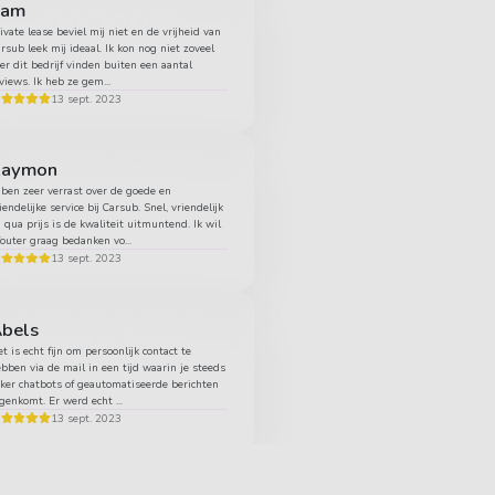
Sam
ivate lease beviel mij niet en de vrijheid van
rsub leek mij ideaal. Ik kon nog niet zoveel
er dit bedrijf vinden buiten een aantal
views. Ik heb ze gem...
13 sept. 2023
Raymon
 ben zeer verrast over de goede en
iendelijke service bij Carsub. Snel, vriendelijk
 qua prijs is de kwaliteit uitmuntend. Ik wil
uter graag bedanken vo...
13 sept. 2023
bels
t is echt fijn om persoonlijk contact te
bben via de mail in een tijd waarin je steeds
ker chatbots of geautomatiseerde berichten
genkomt. Er werd echt ...
13 sept. 2023