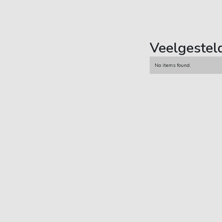
Veelgestel
No items found.
Carsub B.V.
Demmersweg 21
7556 BN Hengelo
085 - 77 33 753
fans@carsub.nl