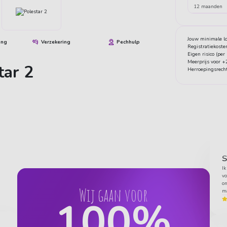
12 maanden
Jouw minimale lo
ing
Verzekering
Pechhulp
Registratiekoste
Eigen risico (per
Meerprijs voor 
tar 2
Herroepingsrech
S
Ik
vo
on
Wij gaan voor
ma
100
%