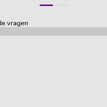
de vragen
Auto abonnement
Populaire merken
Onze auto's
Nissan
Schade melden
Hyundai
Tesla