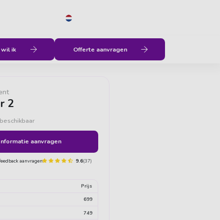
NL
Menu
Geen verborgen kosten
Vrijheid
wil ik
Offerte aanvragen
ent
r 2
 beschikbaar
Informatie aanvragen
9.6
(37)
Prijs
699
749