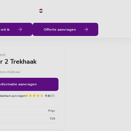
NL
Menu
Geen verborgen kosten
Vrijheid
wil ik
Offerte aanvragen
ent
r 2 Trekhaak
 beschikbaar
Informatie aanvragen
9.6
(37)
Prijs
729