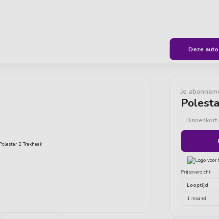
geven ons een 9,6
Flexibel & all-inclusive autorijden
Deze auto 
Je abonnem
Polesta
Binnenkort
Prijsoverzicht
Looptijd
1 maand