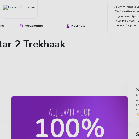
Jouw minimale lo
Registratiekoste
Eigen risico (per
Meerprijs voor 
Herroepingsrech
ing
Verzekering
Pechhulp
tar 2 Trekhaak
S
Ik
vo
on
Wij gaan voor
ma
100
%