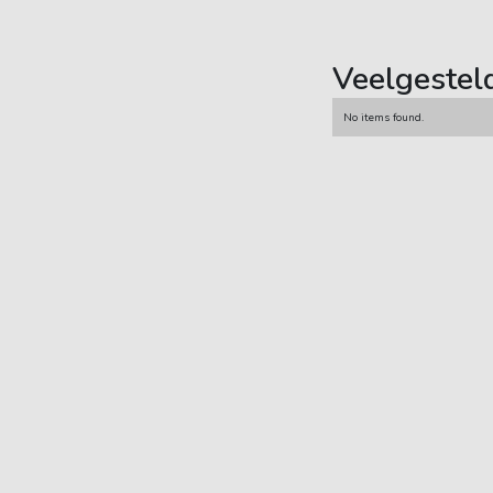
Veelgestel
No items found.
Carsub B.V.
Demmersweg 21
7556 BN Hengelo
085 - 77 33 753
fans@carsub.nl