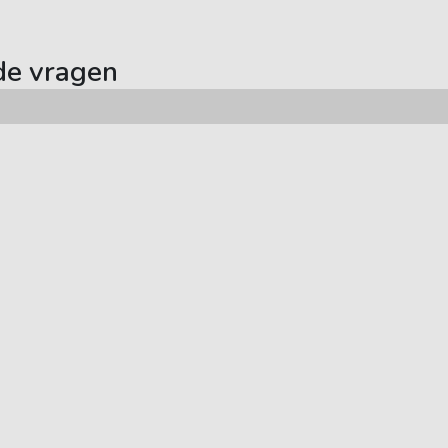
de vragen
Auto abonnement
Populaire merken
Onze auto's
Nissan
Schade melden
Hyundai
Tesla