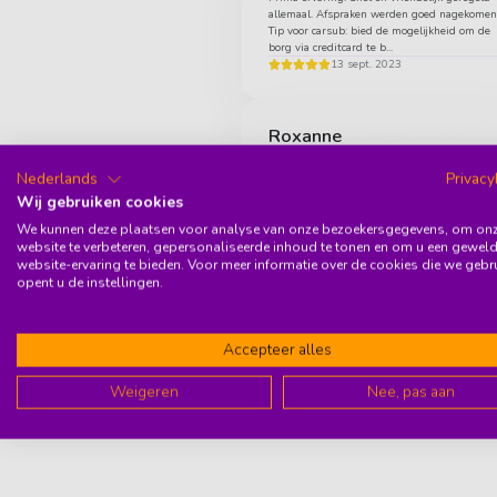
allemaal. Afspraken werden goed nagekomen
Tip voor carsub: bied de mogelijkheid om de
borg via creditcard te b...
13 sept. 2023
Roxanne
Van aanvraag tot aflevering krijgen ze van mi
een dikke 10! Eerst via hun site gemakkelijk
Nederlands
Privacy
contact genomen via WhatsApp om te vrage
Wij gebruiken cookies
als de auto en de kleu...
13 sept. 2023
We kunnen deze plaatsen voor analyse van onze bezoekersgegevens, om on
website te verbeteren, gepersonaliseerde inhoud te tonen en om u een gewel
website-ervaring te bieden. Voor meer informatie over de cookies die we gebr
opent u de instellingen.
Erasmus Holm
It has been a really positive experience renti
a car so far from carsub as an Expat. Easy
Accepteer alles
communication and great service. The car is
amazing and new. I h...
13 sept. 2023
Weigeren
Nee, pas aan