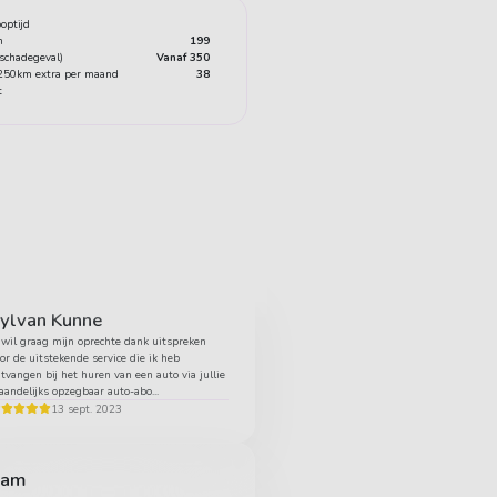
optijd
n
199
 schadegeval)
Vanaf 350
+250km extra per maand
38
t
ylvan Kunne
 wil graag mijn oprechte dank uitspreken
or de uitstekende service die ik heb
tvangen bij het huren van een auto via jullie
andelijks opzegbaar auto-abo...
13 sept. 2023
Sam