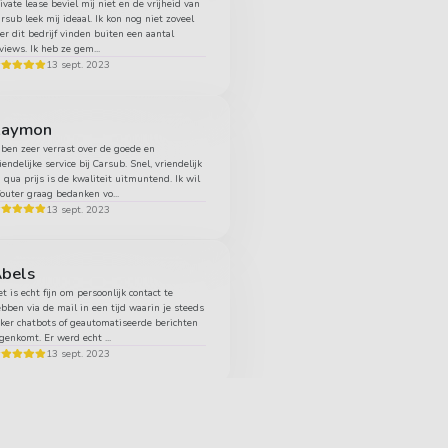
ivate lease beviel mij niet en de vrijheid van
rsub leek mij ideaal. Ik kon nog niet zoveel
er dit bedrijf vinden buiten een aantal
views. Ik heb ze gem...
13 sept. 2023
Raymon
 ben zeer verrast over de goede en
iendelijke service bij Carsub. Snel, vriendelijk
 qua prijs is de kwaliteit uitmuntend. Ik wil
uter graag bedanken vo...
13 sept. 2023
bels
t is echt fijn om persoonlijk contact te
bben via de mail in een tijd waarin je steeds
ker chatbots of geautomatiseerde berichten
genkomt. Er werd echt ...
13 sept. 2023