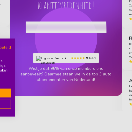
klanttevredenheid!
Pr
.
Ca
ov
re
j
Ik
beleid
vr
n
en
Wo
9.6
(37)
ze
dige
Wist je dat 95% van onze members ons
uiken
aanbeveelt? Daarmee staan we in de top 3 auto
abonnementen van Nederland!
A
ng
He
he
va
te