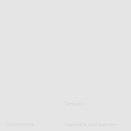
fans@carsub.nl
Demmersweg 21
7556 BN Hengelo
Auto abonnement
Onze auto's
Schade melden
Populaire merken
Service & contact
© 2024-2025 Carsub
Tarieven
B.V.
Cookiebeleid
Algemene voorwaarden