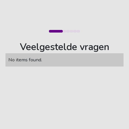
Veelgestelde vragen
No items found.
085 - 77 33 753
Carsub B.V.