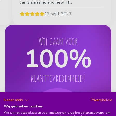
car is amazing and new. I h...
13 sept. 2023
Wij gaan voor
100
%
klanttevredenheid!
Nederlands
Privacybeleid
Wij gebruiken cookies
We kunnen deze plaatsen voor analyse van onze bezoekersgegevens, om