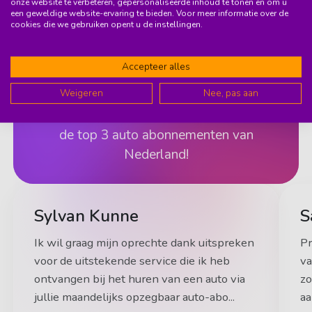
onze website te verbeteren, gepersonaliseerde inhoud te tonen en om u
een geweldige website-ervaring te bieden. Voor meer informatie over de
cookies die we gebruiken opent u de instellingen.
9.6
(37)
Accepteer alles
Weigeren
Nee, pas aan
Wist je dat 95% van onze members
ons aanbeveelt? Daarmee staan we in
de top 3 auto abonnementen van
Nederland!
Sylvan Kunne
S
Ik wil graag mijn oprechte dank uitspreken
Pr
voor de uitstekende service die ik heb
va
ontvangen bij het huren van een auto via
zo
jullie maandelijks opzegbaar auto-abo...
aa