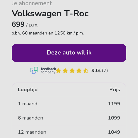
Je abonnement
Volkswagen T-Roc
699
/ p.m.
o.b.v. 60 maanden en 1250 km / p.m.
Deze auto wil ik
9.6
(37)
Looptijd
Prijs
1 maand
1199
6 maanden
1099
12 maanden
1049