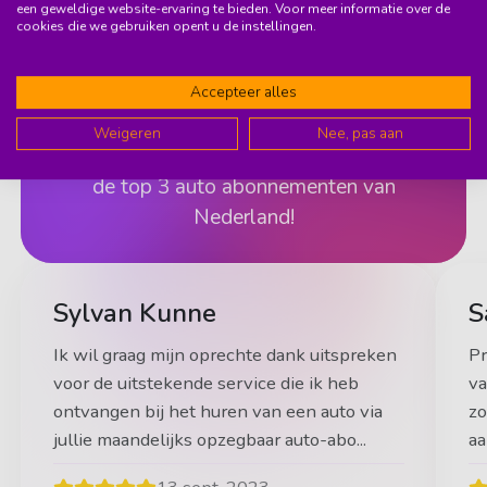
een geweldige website-ervaring te bieden. Voor meer informatie over de
cookies die we gebruiken opent u de instellingen.
9.6
(37)
Accepteer alles
Wist je dat 95% van onze members
Weigeren
Nee, pas aan
ons aanbeveelt? Daarmee staan we in
de top 3 auto abonnementen van
Nederland!
Sylvan Kunne
S
Ik wil graag mijn oprechte dank uitspreken
Pr
voor de uitstekende service die ik heb
va
ontvangen bij het huren van een auto via
zo
jullie maandelijks opzegbaar auto-abo...
aa