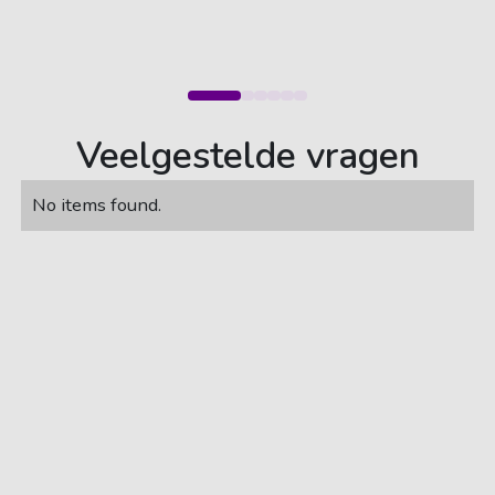
Veelgestelde vragen
No items found.
085 - 77 33 753
Carsub B.V.