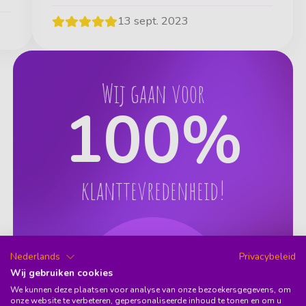
13 sept. 2023
Wij gaan voor
100
%
klanttevredenheid!
Nederlands
Privacybeleid
Wij gebruiken cookies
We kunnen deze plaatsen voor analyse van onze bezoekersgegevens, om
onze website te verbeteren, gepersonaliseerde inhoud te tonen en om u