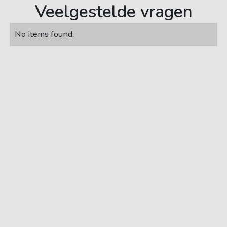
Veelgestelde vragen
No items found.
085 - 77 33 753
Carsub B.V.
fans@carsub.nl
Demmersweg 21
7556 BN Hengelo
Auto abonnement
Onze auto's