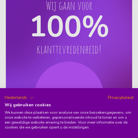
Wij gaan voor
100
%
klanttevredenheid!
Nederlands
Privacybeleid
Wij gebruiken cookies
We kunnen deze plaatsen voor analyse van onze bezoekersgegevens, om
onze website te verbeteren, gepersonaliseerde inhoud te tonen en om u
9.6
(37)
een geweldige website-ervaring te bieden. Voor meer informatie over de
cookies die we gebruiken opent u de instellingen.
Wist je dat 95% van onze members