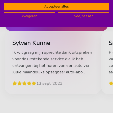
ons aanbeveelt? Daarmee staan we in
Accepteer alles
de top 3 auto abonnementen van
Weigeren
Nee, pas aan
Nederland!
Sylvan Kunne
S
Ik wil graag mijn oprechte dank uitspreken
Pr
voor de uitstekende service die ik heb
va
ontvangen bij het huren van een auto via
zo
jullie maandelijks opzegbaar auto-abo...
aa
13 sept. 2023