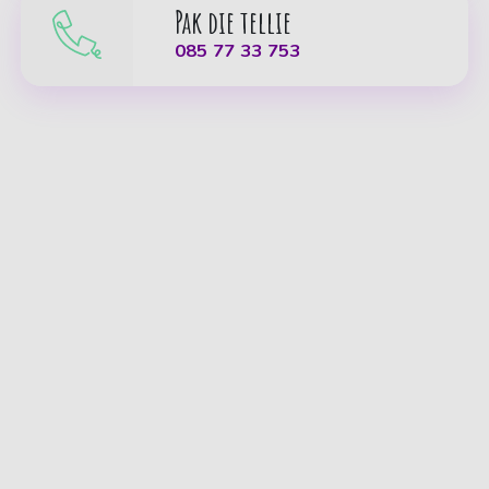
Pak die tellie
085 77 33 753
085 - 77 33 753
Carsub B.V.
fans@carsub.nl
Demmersweg 21
7556 BN Hengelo
Auto abonnement