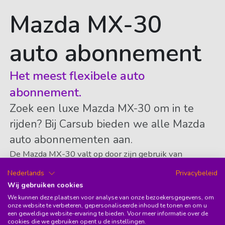
Mazda MX-30
auto abonnement
Het meest flexibele auto
abonnement.
Zoek een luxe Mazda MX-30 om in te
rijden? Bij Carsub bieden we alle Mazda
auto abonnementen aan.
De Mazda MX-30 valt op door zijn gebruik van
duurzame materialen en de unieke carrosserievorm. De
Nederlands
Privacybeleid
Mazda MX-30 is een elektrische sedan met een
Wij gebruiken cookies
verhoogd onderstel, wat zorgt voor een bijzondere
We kunnen deze plaatsen voor analyse van onze bezoekersgegevens, om
uitstraling.
onze website te verbeteren, gepersonaliseerde inhoud te tonen en om u
een geweldige website-ervaring te bieden. Voor meer informatie over de
cookies die we gebruiken opent u de instellingen.