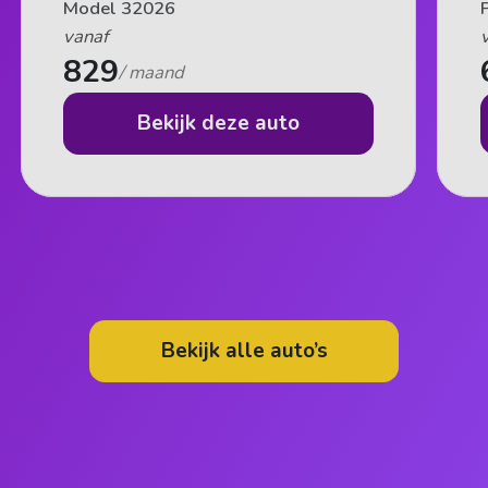
Model 3
Junior
2026
vanaf
vanaf
829
695
/ maand
/ maand
Bekijk deze auto
Bekijk deze auto
Bekijk alle auto’s